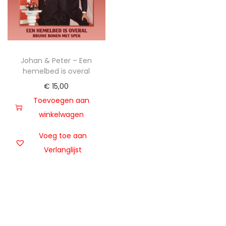
t
u
i
d
e
Johan & Peter – Een
hemelbed is overal
€
15,00
Toevoegen aan
winkelwagen
Voeg toe aan
Verlanglijst