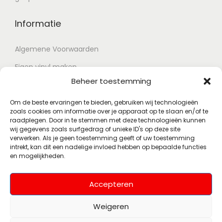
Informatie
Algemene Voorwaarden
Eigen vinyl maken
Beheer toestemming
Retour voorwaarden
Contact
Om de beste ervaringen te bieden, gebruiken wij technologieën
zoals cookies om informatie over je apparaat op te slaan en/of te
raadplegen. Door in te stemmen met deze technologieën kunnen
wij gegevens zoals surfgedrag of unieke ID's op deze site
Account
verwerken. Als je geen toestemming geeft of uw toestemming
intrekt, kan dit een nadelige invloed hebben op bepaalde functies
en mogelijkheden.
Mijn account
Wenslijst
Accepteren
Weigeren