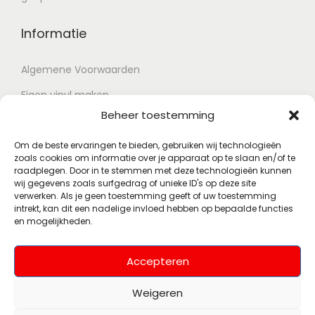
Informatie
Algemene Voorwaarden
Eigen vinyl maken
Beheer toestemming
Retour voorwaarden
Contact
Om de beste ervaringen te bieden, gebruiken wij technologieën
zoals cookies om informatie over je apparaat op te slaan en/of te
raadplegen. Door in te stemmen met deze technologieën kunnen
wij gegevens zoals surfgedrag of unieke ID's op deze site
Account
verwerken. Als je geen toestemming geeft of uw toestemming
intrekt, kan dit een nadelige invloed hebben op bepaalde functies
en mogelijkheden.
Mijn account
Wenslijst
Accepteren
Weigeren