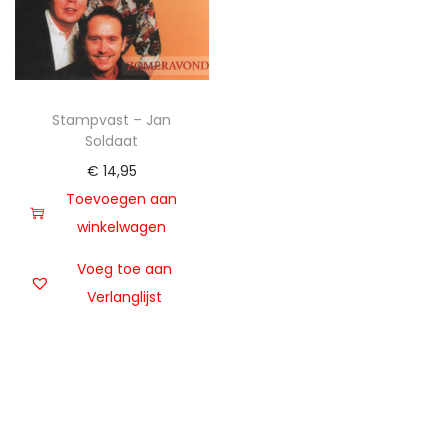
t
u
i
d
e
Stampvast – Jan
Soldaat
€
14,95
Toevoegen aan
winkelwagen
Voeg toe aan
Verlanglijst