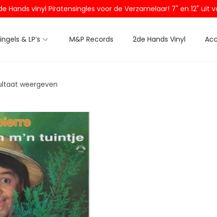
2de Hands vinyl Piratensingles voor de Verzamelaar! 7" en 12" ui
Singels & LP’s
M&P Records
2de Hands Vinyl
Acc
ultaat weergeven