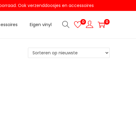
t voorraad. Ook verzenddoosjes en accessoires
0
0
essoires
Eigen vinyl