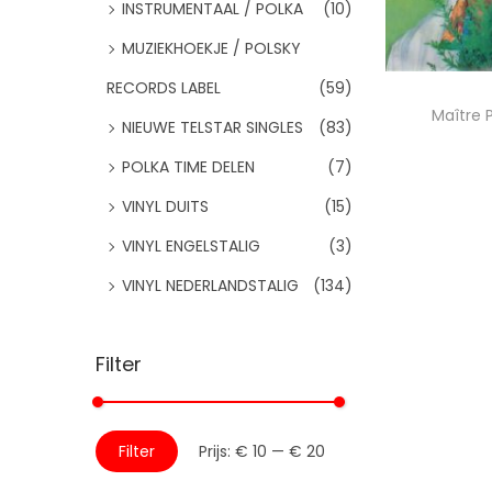
:
INSTRUMENTAAL / POLKA
(10)
i
d
>
e
MUZIEKHOEKJE / POLSKY
RECORDS LABEL
(59)
Maître P
NIEUWE TELSTAR SINGLES
(83)
POLKA TIME DELEN
(7)
Toevo
VINYL DUITS
(15)
Voeg
VINYL ENGELSTALIG
(3)
VINYL NEDERLANDSTALIG
(134)
Filter
M
M
Filter
Prijs:
€ 10
—
€ 20
i
a