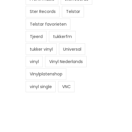
Ster Records
Telstar
Telstar favorieten
Tjeerd
tukkerfm
tukker vinyl
Universal
vinyl
Vinyl Nederlands
Vinylplatenshop
vinyl single
VNC