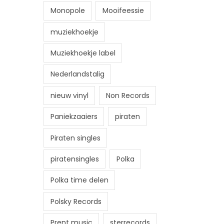
Monopole
Mooifeessie
muziekhoekje
Muziekhoekje label
Nederlandstalig
nieuw vinyl
Non Records
Paniekzaaiers
piraten
Piraten singles
piratensingles
Polka
Polka time delen
Polsky Records
Prent music
sterrecords