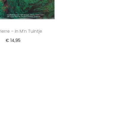
ierre – In M’n Tuintje
€
14,95
egen aan winkelwagen
 toe aan Verlanglijst