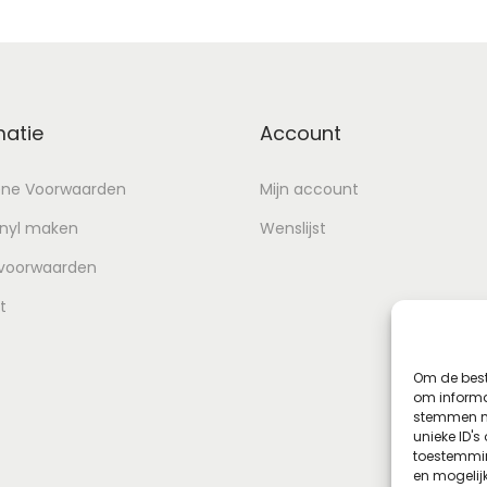
matie
Account
ne Voorwaarden
Mijn account
inyl maken
Wenslijst
 voorwaarden
t
Om de best
om informat
stemmen me
unieke ID's
toestemmin
en mogelij