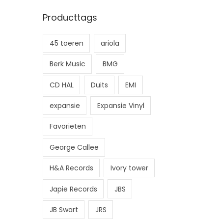
n
x
Producttags
.
.
p
p
45 toeren
ariola
r
r
i
i
Berk Music
BMG
j
j
CD HAL
Duits
EMI
s
s
expansie
Expansie Vinyl
Favorieten
George Callee
H&A Records
Ivory tower
Japie Records
JBS
JB Swart
JRS