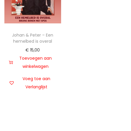
t
u
i
d
e
Johan & Peter – Een
hemelbed is overal
€
15,00
Toevoegen aan
winkelwagen
Voeg toe aan
Verlanglijst