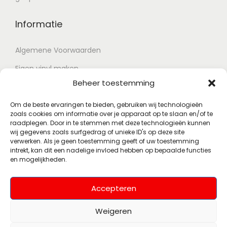
Informatie
Algemene Voorwaarden
Eigen vinyl maken
Beheer toestemming
Retour voorwaarden
Contact
Om de beste ervaringen te bieden, gebruiken wij technologieën
zoals cookies om informatie over je apparaat op te slaan en/of te
raadplegen. Door in te stemmen met deze technologieën kunnen
wij gegevens zoals surfgedrag of unieke ID's op deze site
Account
verwerken. Als je geen toestemming geeft of uw toestemming
intrekt, kan dit een nadelige invloed hebben op bepaalde functies
en mogelijkheden.
Mijn account
Wenslijst
Accepteren
Weigeren