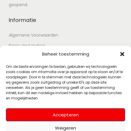
geopend.
Informatie
Algemene Voorwaarden
Eigen vinyl maken
Beheer toestemming
Retour voorwaarden
Contact
Om de beste ervaringen te bieden, gebruiken wij technologieën
zoals cookies om informatie over je apparaat op te slaan en/of te
raadplegen. Door in te stemmen met deze technologieën kunnen
wij gegevens zoals surfgedrag of unieke ID's op deze site
Account
verwerken. Als je geen toestemming geeft of uw toestemming
intrekt, kan dit een nadelige invloed hebben op bepaalde functies
en mogelijkheden.
Mijn account
Wenslijst
Accepteren
Weigeren