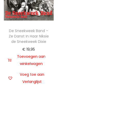
t
u
i
d
e
De Sneekweek Band –
Ze Danst In Haar Niksie
de Sneekweek Dixie
€
19,95
Toevoegen aan
winkelwagen
Voeg toe aan
Verlanglijst