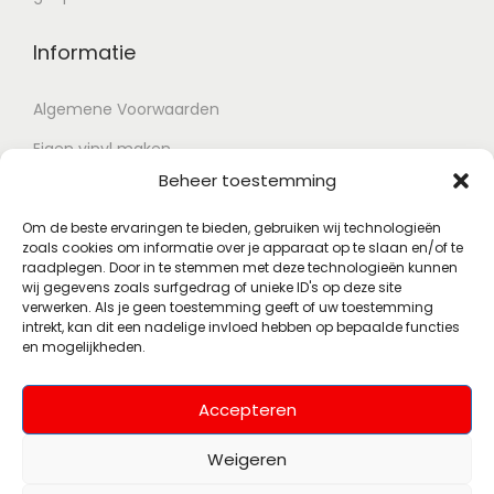
Informatie
Algemene Voorwaarden
Eigen vinyl maken
Beheer toestemming
Retour voorwaarden
Contact
Om de beste ervaringen te bieden, gebruiken wij technologieën
zoals cookies om informatie over je apparaat op te slaan en/of te
raadplegen. Door in te stemmen met deze technologieën kunnen
wij gegevens zoals surfgedrag of unieke ID's op deze site
Account
verwerken. Als je geen toestemming geeft of uw toestemming
intrekt, kan dit een nadelige invloed hebben op bepaalde functies
en mogelijkheden.
Mijn account
Wenslijst
Accepteren
Weigeren