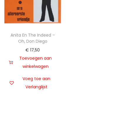
t
u
i
d
e
Anita En The Indeed –
Oh, Don Diego
€
17,50
Toevoegen aan
winkelwagen
Voeg toe aan
Verlanglijst