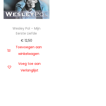
t
u
i
d
e
Wesley Pol – Mijn
Eerste Liefde
€
12,50
Toevoegen aan
winkelwagen
Voeg toe aan
Verlanglijst