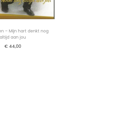
en – Mijn hart denkt nog
altijd aan jou
€
44,00
egen aan winkelwagen
 toe aan Verlanglijst