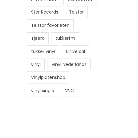
Ster Records
Telstar
Telstar favorieten
Tjeerd
tukkerfm
tukker vinyl
Universal
vinyl
Vinyl Nederlands
Vinylplatenshop
vinyl single
VNC