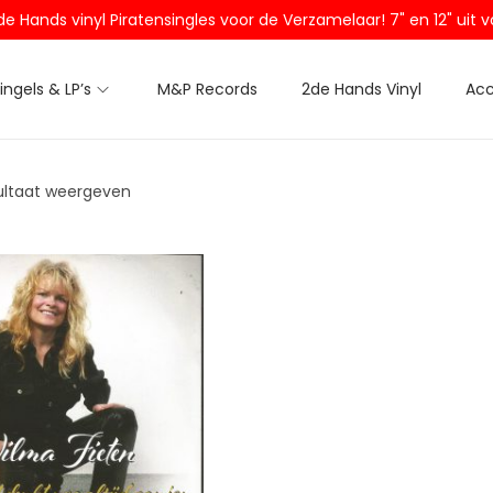
2de Hands vinyl Piratensingles voor de Verzamelaar! 7" en 12" ui
Singels & LP’s
M&P Records
2de Hands Vinyl
Acc
ultaat weergeven