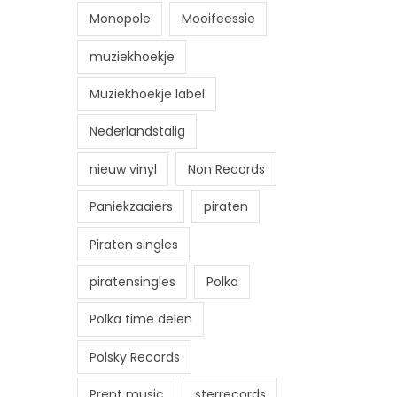
Monopole
Mooifeessie
muziekhoekje
Muziekhoekje label
Nederlandstalig
nieuw vinyl
Non Records
Paniekzaaiers
piraten
Piraten singles
piratensingles
Polka
Polka time delen
Polsky Records
Prent music
sterrecords