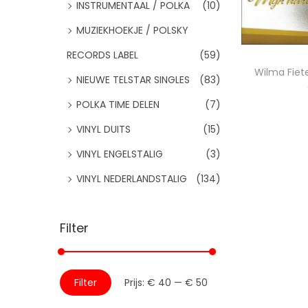
:
INSTRUMENTAAL / POLKA
(10)
i
d
>
e
MUZIEKHOEKJE / POLSKY
RECORDS LABEL
(59)
Wilma Fiet
NIEUWE TELSTAR SINGLES
(83)
POLKA TIME DELEN
(7)
Toevo
VINYL DUITS
(15)
VINYL ENGELSTALIG
(3)
Voeg
VINYL NEDERLANDSTALIG
(134)
Filter
M
M
Filter
Prijs:
€ 40
—
€ 50
i
a