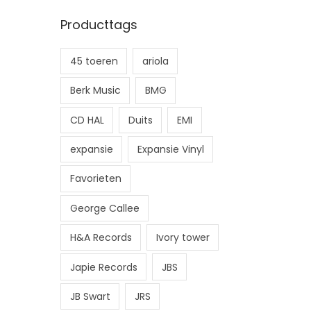
n
x
Producttags
.
.
p
p
45 toeren
ariola
r
r
i
i
Berk Music
BMG
j
j
CD HAL
Duits
EMI
s
s
expansie
Expansie Vinyl
Favorieten
George Callee
H&A Records
Ivory tower
Japie Records
JBS
JB Swart
JRS