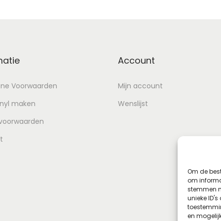
matie
Account
ne Voorwaarden
Mijn account
inyl maken
Wenslijst
 voorwaarden
t
Om de best
om informat
stemmen me
unieke ID's
toestemmin
en mogelij