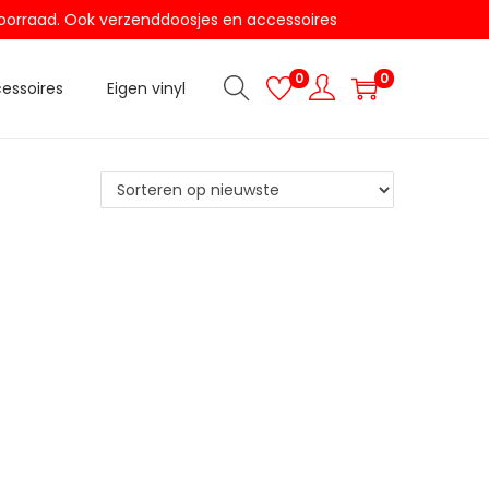
t voorraad. Ook verzenddoosjes en accessoires
0
0
essoires
Eigen vinyl