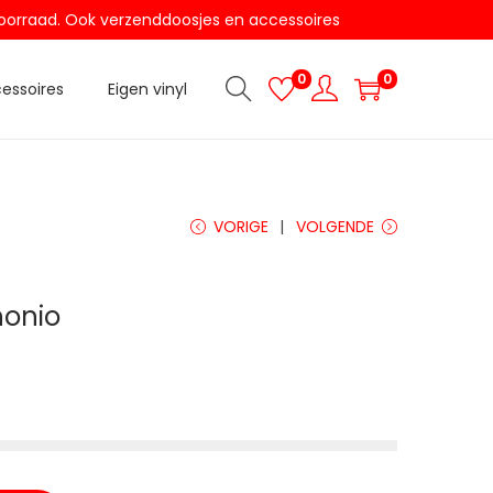
t voorraad. Ook verzenddoosjes en accessoires
0
0
essoires
Eigen vinyl
VORIGE
VOLGENDE
honio