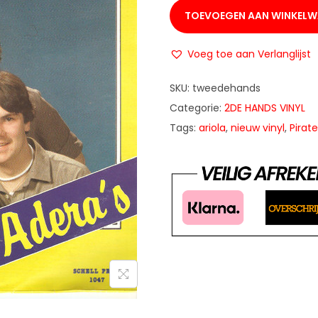
TOEVOEGEN AAN WINKEL
Voeg toe aan Verlanglijst
SKU:
tweedehands
Categorie:
2DE HANDS VINYL
Tags:
ariola
,
nieuw vinyl
,
Pirate