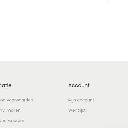
evoegen aan winkelwagen
Lees verder
Voeg toe aan Verlanglijst
Voeg toe aan Verlangl
matie
Account
ne Voorwaarden
Mijn account
inyl maken
Wenslijst
 voorwaarden