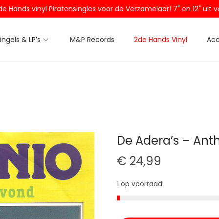
2de Hands vinyl Piratensingles voor de Verzamelaar! 7" en 12" ui
Singels & LP’s
M&P Records
2de Hands Vinyl
Acc
De Adera’s – Ant
€
24,99
1 op voorraad