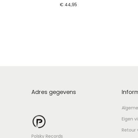
To
€
44,95
Toevoegen aan winkelwagen
Voeg toe aan Verlanglijst
Adres gegevens
Infor
Algeme
Eigen v
Retour
Polsky Records