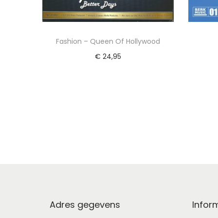
Fashion – Queen Of Hollywood
€
24,95
Toevoegen aan winkelwagen
Voeg toe aan Verlanglijst
Adres gegevens
Infor