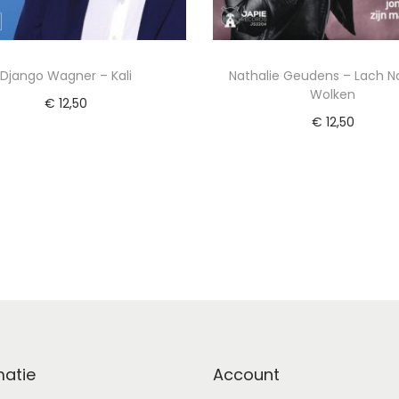
Django Wagner – Kali
Nathalie Geudens – Lach N
Wolken
€
12,50
€
12,50
Lees verder
Lees verder
Voeg toe aan Verlanglijst
Voeg toe aan Verlangl
matie
Account