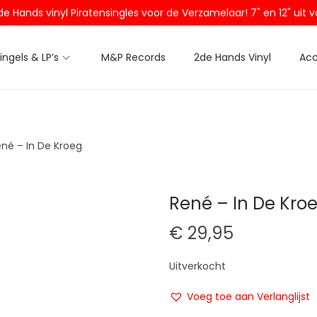
2de Hands vinyl Piratensingles voor de Verzamelaar! 7" en 12" ui
Singels & LP’s
M&P Records
2de Hands Vinyl
Acc
né – In De Kroeg
René – In De Kro
€
29,95
Uitverkocht
Voeg toe aan Verlanglijst