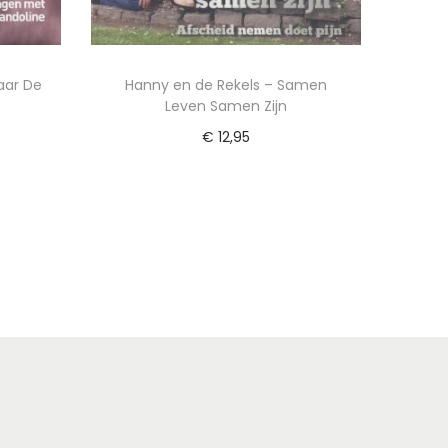
aar De
Hanny en de Rekels – Samen
Leven Samen Zijn
€
12,95
Lees verder
ijst
Voeg toe aan Verlanglijst