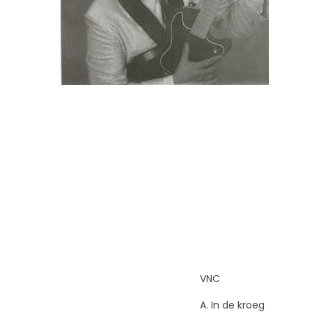
i
d
e
VNC
A. In de kroeg