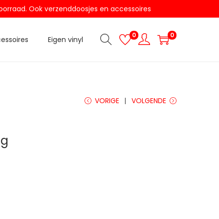
t voorraad. Ook verzenddoosjes en accessoires
0
0
essoires
Eigen vinyl
VORIGE
VOLGENDE
eg