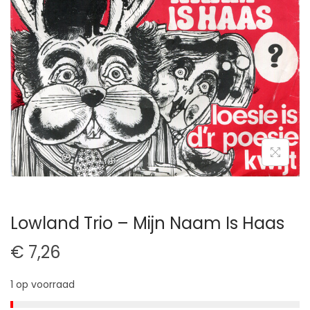
t
u
i
d
e
Lowland Trio – Mijn Naam Is Haas
€
7,26
1 op voorraad