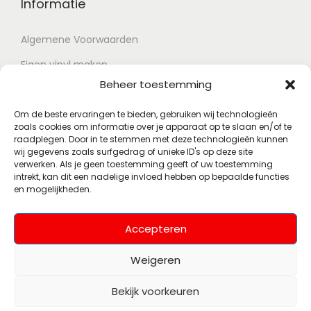
Informatie
Algemene Voorwaarden
Eigen vinyl maken
Beheer toestemming
Retour voorwaarden
Contact
Om de beste ervaringen te bieden, gebruiken wij technologieën
zoals cookies om informatie over je apparaat op te slaan en/of te
raadplegen. Door in te stemmen met deze technologieën kunnen
wij gegevens zoals surfgedrag of unieke ID's op deze site
Account
verwerken. Als je geen toestemming geeft of uw toestemming
intrekt, kan dit een nadelige invloed hebben op bepaalde functies
en mogelijkheden.
Mijn account
Wenslijst
Accepteren
Weigeren
Bekijk voorkeuren
© 2026 Polsky Records
Alle rechten
(Voorheen Muziekhoekje)