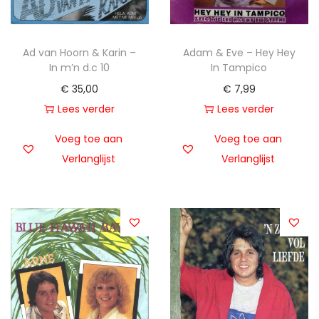
Ad van Hoorn & Karin –
Adam & Eve – Hey Hey
In m’n d.c 10
In Tampico
€
35,00
€
7,99
Lees verder
Lees verder
Voeg toe aan
Voeg toe aan
Verlanglijst
Verlanglijst