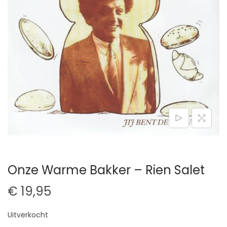
t
u
i
d
e
Onze Warme Bakker – Rien Salet
€
19,95
Uitverkocht