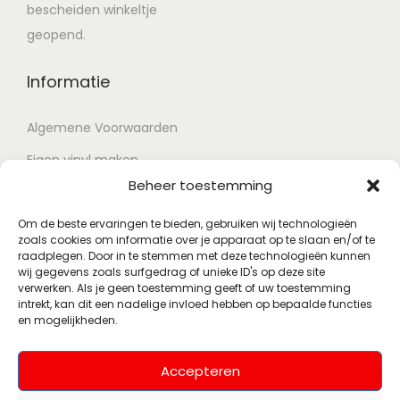
bescheiden winkeltje
geopend.
Informatie
Algemene Voorwaarden
Eigen vinyl maken
Beheer toestemming
Retour voorwaarden
Contact
Om de beste ervaringen te bieden, gebruiken wij technologieën
zoals cookies om informatie over je apparaat op te slaan en/of te
raadplegen. Door in te stemmen met deze technologieën kunnen
wij gegevens zoals surfgedrag of unieke ID's op deze site
Account
verwerken. Als je geen toestemming geeft of uw toestemming
intrekt, kan dit een nadelige invloed hebben op bepaalde functies
en mogelijkheden.
Mijn account
Wenslijst
Accepteren