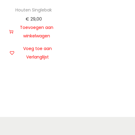
t
u
Houten Singlebak
i
d
€
29,00
e
Toevoegen aan
winkelwagen
Voeg toe aan
Verlanglijst