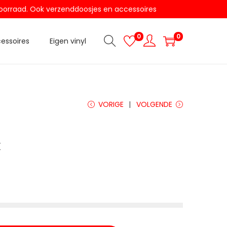
t voorraad. Ook verzenddoosjes en accessoires
0
0
essoires
Eigen vinyl
VORIGE
VOLGENDE
k