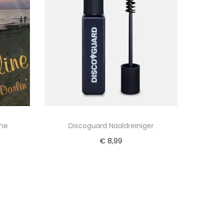
ine
Discoguard Naaldreiniger
€
8,99
wagen
Toevoegen aan winkelwagen
ijst
Voeg toe aan Verlanglijst