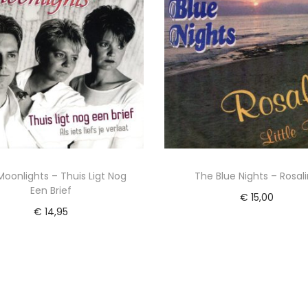
oonlights – Thuis Ligt Nog
The Blue Nights – Rosal
Een Brief
€
15,00
€
14,95
Toevoegen aan winkel
Lees verder
Voeg toe aan Verlangl
Voeg toe aan Verlanglijst