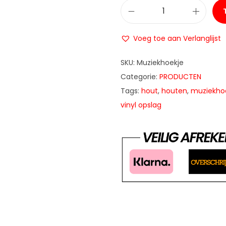
H
o
Voeg toe aan Verlanglijst
u
t
SKU:
Muziekhoekje
e
Categorie:
PRODUCTEN
n
Tags:
hout
,
houten
,
muziekho
S
vinyl opslag
i
n
g
l
e
b
a
k