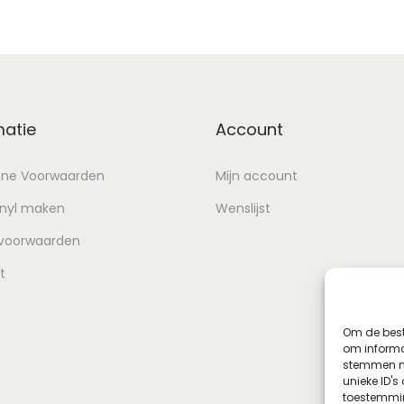
matie
Account
ne Voorwaarden
Mijn account
inyl maken
Wenslijst
 voorwaarden
t
Om de best
om informat
stemmen me
unieke ID's
toestemmin