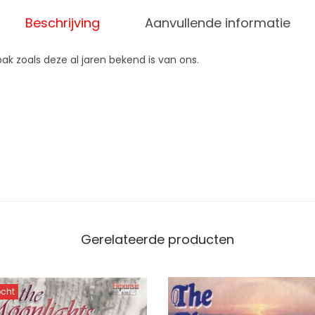
a
Beschrijving
Aanvullende informatie
a
n
ak zoals deze al jaren bekend is van ons.
t
a
l
Gerelateerde producten
ocht