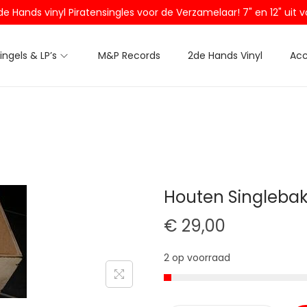
2de Hands vinyl Piratensingles voor de Verzamelaar! 7" en 12" ui
Singels & LP’s
M&P Records
2de Hands Vinyl
Acc
Houten Singleba
€
29,00
2 op voorraad