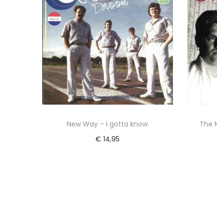
New Way – I gotta know
The M
€
14,95
Toevoegen aan winkelwagen
Voeg toe aan Verlanglijst