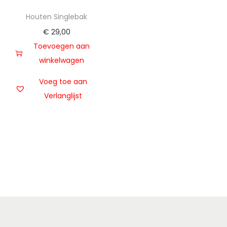
t
u
Houten Singlebak
i
d
€
29,00
e
Toevoegen aan
winkelwagen
Voeg toe aan
Verlanglijst