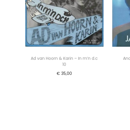
Ad van Hoorn & Karin – In m’n d.c
And
10
€
35,00
Lees verder
Voeg toe aan Verlanglijst