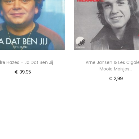
ré Hazes – Ja Dat Ben Jij
Arne Jansen & Les Cigal
Mooie Meisjes…
€
39,95
€
2,99
Lees verder
Toevoegen aan winkel
Voeg toe aan Verlanglijst
Voeg toe aan Verlangl