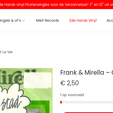
2de Hands vinyl Piratensingles voor de Verzamelaar! 7" en 12" ui
Singels & LP’s
M&P Records
2de Hands Vinyl
Acc
t La Vie
Frank & Mirella – 
€
2,50
1 op voorraad