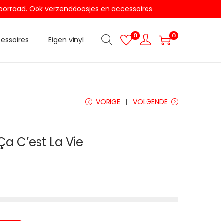
t voorraad. Ook verzenddoosjes en accessoires
0
0
essoires
Eigen vinyl
VORIGE
VOLGENDE
Ça C’est La Vie