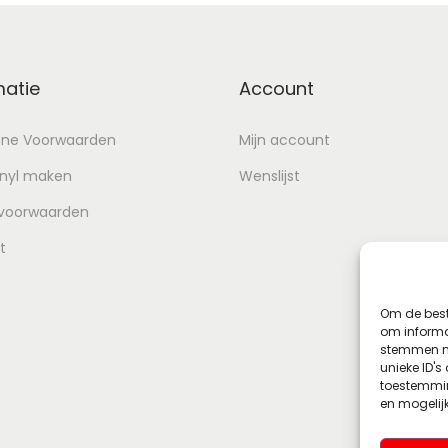
matie
Account
ne Voorwaarden
Mijn account
inyl maken
Wenslijst
 voorwaarden
t
Om de best
om informat
stemmen me
unieke ID's
toestemmin
en mogelij