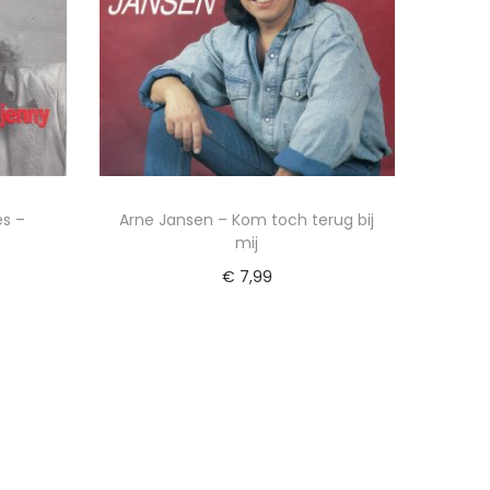
es –
Arne Jansen – Kom toch terug bij
mij
€
7,99
wagen
Toevoegen aan winkelwagen
ijst
Voeg toe aan Verlanglijst