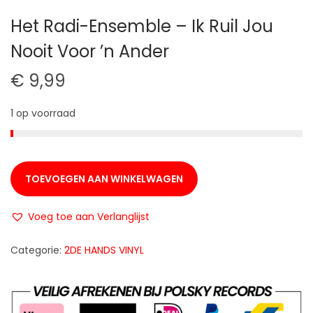
t
u
Het Radi-Ensemble – Ik Ruil Jou
i
d
Nooit Voor ’n Ander
e
€
9,99
1 op voorraad
TOEVOEGEN AAN WINKELWAGEN
Voeg toe aan Verlanglijst
Categorie:
2DE HANDS VINYL