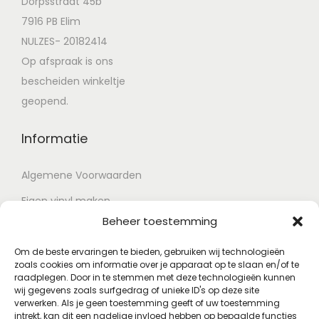
Dorpsstraat 45b
7916 PB Elim
NULZES- 20182414
Op afspraak is ons
bescheiden winkeltje
geopend.
Informatie
Algemene Voorwaarden
Eigen vinyl maken
Beheer toestemming
Retour voorwaarden
Contact
Om de beste ervaringen te bieden, gebruiken wij technologieën
zoals cookies om informatie over je apparaat op te slaan en/of te
raadplegen. Door in te stemmen met deze technologieën kunnen
wij gegevens zoals surfgedrag of unieke ID's op deze site
Account
verwerken. Als je geen toestemming geeft of uw toestemming
intrekt, kan dit een nadelige invloed hebben op bepaalde functies